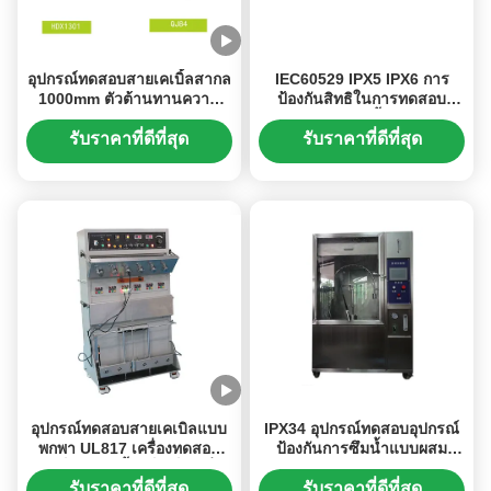
อุปกรณ์ทดสอบสายเคเบิ้ลสากล
IEC60529 IPX5 IPX6 การ
1000mm ตัวต้านทานความ
ป้องกันสิทธิในการทดสอบ
ต้านทานต่อการทดสอบตัวยึด
อุปกรณ์มือถือดำน้ำหัวฉีด Dia
6.3mm / 12.5mm
รับราคาที่ดีที่สุด
รับราคาที่ดีที่สุด
อุปกรณ์ทดสอบสายเคเบิลแบบ
IPX34 อุปกรณ์ทดสอบอุปกรณ์
พกพา UL817 เครื่องทดสอบ
ป้องกันการซึมน้ำแบบผสม
การเก็บรักษาเสื้อแจ็คเก็ตเครื่อง
ผสาน 576L Chamber IEC
ทดสอบการดึงอย่างฉับพลัน
60529
รับราคาที่ดีที่สุด
รับราคาที่ดีที่สุด