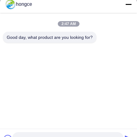
hongce
iven@hjauto.com.cn
2:47 AM
ที่อยู่ของเรา
Good day, what product are you looking for?
ที่อยู่ :
เลขที่ 6-39 ฟาร์ม Yaogu หมู่บ้าน Shibi เลขที่ 3 ถนน Shibi เขต
Panyu กวางโจว
โทร:
+86-18998460309
นโยบายความเป็นส่วนตัว
|
แผนผังเว็บไซต์
จีนคุณภาพดี อุปกรณ์ทดสอบ IEC ผู้จัดหา. ลิขสิทธิ์ © -2026
Guangzhou HongCe Equipment Co., Ltd. . สงวนลิขสิทธิ์.