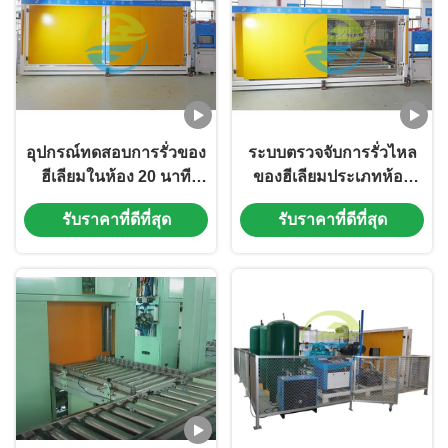
อุปกรณ์ทดสอบการรั่วของ
ระบบตรวจจับการรั่วไหล
ฮีเลียมในห้อง 20 นาที
ของฮีเลียมประเภทห้อง
0.1Mpa - 4.5Mpa Gross
สุญญากาศ 0.1-4.5Mpa
รับราคาที่ดีที่สุด
รับราคาที่ดีที่สุด
Leak
แรงดันรั่วรวม