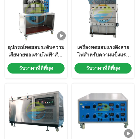
อุปกรณ์ทดสอบระดับความ
เครื่องทดสอบแรงดึงสาย
เสียหายของสายไฟฟ้าสําห
ไฟสำหรับความแข็งแรง
รับการประเมินความ
แรงดัด และการปฏิบัติตาม
รับราคาที่ดีที่สุด
รับราคาที่ดีที่สุด
สมบูรณ์แบบของสายนํา
ข้อกำหนดด้านความ
และการปิด
ปลอดภัยในอุปกรณ์ทดสอบ
สายเคเบิล