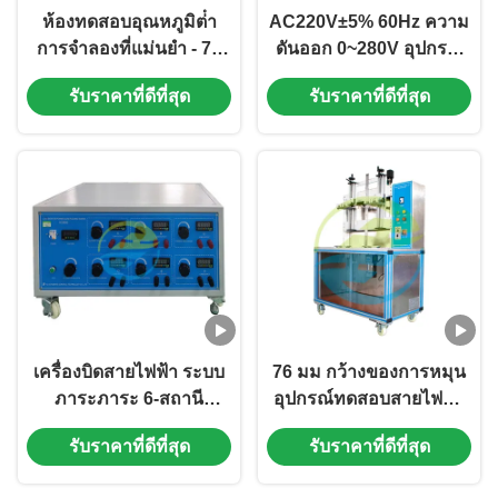
ห้องทดสอบอุณหภูมิต่ํา
AC220V±5% 60Hz ความ
การจําลองที่แม่นยํา - 70
ดันออก 0~280V อุปกรณ์
°C ถึง 150 °C สภาพ
ทดสอบสายเคเบิล 6 สถาน
รับราคาที่ดีที่สุด
รับราคาที่ดีที่สุด
แวดล้อม อุปกรณ์ทดสอบ
สายเคเบิลมืออาชีพ
เครื่องบิดสายไฟฟ้า ระบบ
76 มม กว้างของการหมุน
ภาระภาระ 6-สถานี
อุปกรณ์ทดสอบสายไฟฟ้า
อุปกรณ์การทดสอบสาย
UL486A B มาตรฐานสื่อ
รับราคาที่ดีที่สุด
รับราคาที่ดีที่สุด
เคเบิล 0-40A ความแม่นยํา
ฐานสากลสําหรับผลงาน
ของแอมเปอร์เมตรปัจจุบัน