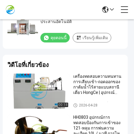
เครื่องเชื่อมเปลวไฟอัตโนมัติในบรรทัดเครื่อง
เครื่อง
ประสานอัตโนมัติ
เชื่อม
เปลว
คุยตอนนี้
เรียนรู้เพิ่มเติม
ไฟ
อัตโนมัติ
ใน
วิดีโอที่เกี่ยวข้อง
บรรทัด
เครื่อง
เครื่องทดสอบความทนทาน
การเสียบเข้า-ถอดออกของ
ประสาน
กาต้มน้ำไร้สายแบบสถานี
อัตโนมัติ
เดี่ยว HongCe | อุปกรณ์
ทดสอบเครื่องใช้ไฟฟ้าใน
บ้าน 15A สำหรับการปฏิบัติ
อุปกรณ์ทดสอบอุปกรณ์บ้าน
314
00:18
เครื่อง
คุยตอนนี้
2026-04-28
2020-
ตาม IEC 60335
Brazing
ความ
11-03
แบ่งปัน
อัตโนมัติ
เห็น
HH0803 อุปกรณ์การ
ทดสอบป้องกันการเข้าของ
#
121-หลุม การพ่นความ
ละเอียด 10L / นาที การไหล