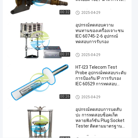
เครื่อง
ของน้ํา 150Kpa ความดัน
เชื่อม
IPX3 และ IPX4 การทดสอบ
อุปกรณ์ทดสอบอุปกรณ์ป้องกันกา
00:32
2025-04-29
อัตโนมัติ
ความสอดคล้อง
รเข้า
เครื่อง
อุปกรณ์ทดสอบความ
บัดกรี
ทนทานของเครื่องเจาะชน
IEC 60745-2-6 อุปกรณ์
อัตโนมัติ
ทดสอบการรับรอง
#
automatic
อุปกรณ์ทดสอบ IEC
00:31
2025-04-29
welding
machine
HT-I23 Telecom Test
#
Probe อุปกรณ์ทดสอบระดับ
auto
การป้องกัน IP การรับรอง
IEC 60529 การทดสอบ
brazing
ความปลอดภัยในระดับ
machine
อุตสาหกรรม
ทดสอบ Finger Probe
00:26
2025-04-29
เ
ค
อุปกรณ์ทดสอบการบดสับ
รื่
ปะ การทดสอบซ็อคเก็ต
อ
หลายฟังก์ชัน Plug Socket
ง
Tester ติดตามมาตรฐาน
เ
IEC60884-1
ชื่
เสียบปลั๊กเครื่องทดสอบ