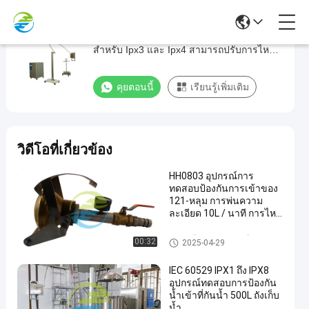
IEC60529 เครื่องทดสอบการสั่นของหลอด
IEC60529
สำหรับ Ipx3 และ Ipx4 สามารถปรับการไหล
เครื่อง
ของน้ำ
ทดสอบ
คุยตอนนี้
เรียนรู้เพิ่มเติม
การ
สั่น
ของ
วิดีโอที่เกี่ยวข้อง
หลอด
สำหรับ
HH0803 อุปกรณ์การ
ทดสอบป้องกันการเข้าของ
Ipx3
121-หลุม การพ่นความ
และ
ละเอียด 10L / นาที การไหล
ของน้ํา 150Kpa ความดัน
Ipx4
IPX3 และ IPX4 การทดสอบ
อุปกรณ์ทดสอบอุปกรณ์ป้องกันกา
00:32
2025-04-29
สามารถ
ความสอดคล้อง
รเข้า
ปรับ
IEC 60529 IPX1 ถึง IPX8
อุปกรณ์ทดสอบการป้องกัน
การ
น้ำเข้าที่กันน้ำ 500L ถังเก็บ
น้ำ