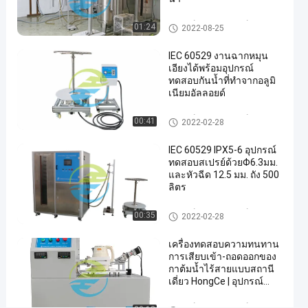
ไหล
ของ
อุปกรณ์ทดสอบอุปกรณ์ป้องกันกา
01:24
2022-08-25
น้ำ
รเข้า
อุปกรณ์
IEC 60529 งานฉากหมุน
ทดสอบ
591
เอียงได้พร้อมอุปกรณ์
คุยตอนนี้
2020-
ทดสอบกันน้ำที่ทำจากอลูมิ
อุปกรณ์
ความ
07-16
เนียมอัลลอยด์
แบ่งปัน
เห็น
ป้องกัน
การเข้า
อุปกรณ์ทดสอบอุปกรณ์ป้องกันกา
#
00:41
2022-02-28
รเข้า
เครื่อง
IEC 60529 IPX5-6 อุปกรณ์
ทดสอบ
ทดสอบสเปรย์ด้วยΦ6.3มม.
กันน้ำ
และหัวฉีด 12.5 มม. ถัง 500
#
ลิตร
อุปกรณ์
อุปกรณ์ทดสอบอุปกรณ์ป้องกันกา
ทดสอบ
00:35
2022-02-28
รเข้า
วัสดุ
#
เครื่องทดสอบความทนทาน
การเสียบเข้า-ถอดออกของ
ห้อง
กาต้มน้ำไร้สายแบบสถานี
ทดสอบ
เดี่ยว HongCe | อุปกรณ์
ด้านสิ่ง
ทดสอบเครื่องใช้ไฟฟ้าใน
บ้าน 15A สำหรับการปฏิบัติ
อุปกรณ์ทดสอบอุปกรณ์บ้าน