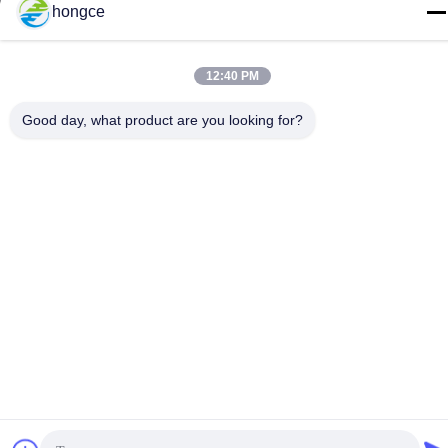
86-18998460309
hongce
12:40 PM
Good day, what product are you looking for?
นโยบายความเป็นส่วนตัว
|
แผนผังเว็บไซต์
จีนคุณภาพดี อุปกรณ์ทดสอบ IEC ผู้จัดหา. ลิขสิทธิ์ © -2026
Guangzhou HongCe Equipment Co., Ltd. . สงวนลิขสิทธิ์.