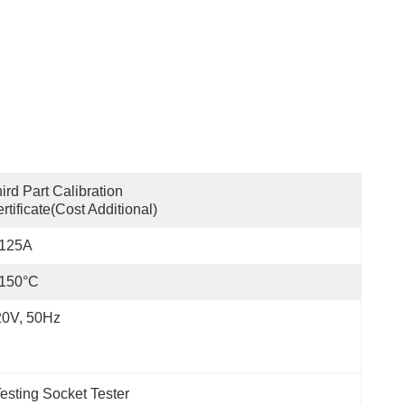
ird Part Calibration 
rtificate(cost Additional)
-125A
-150°C
20V, 50Hz
Testing Socket Tester