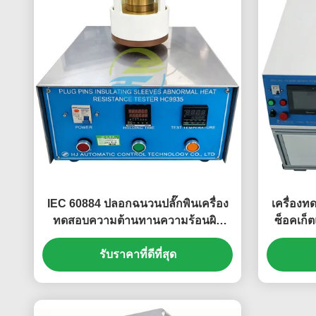
IEC 60884 ปลอกฉนวนปลั๊กพินเครื่อง
เครื่อง
ทดสอบความต้านทานความร้อนผิด
ซ็อคเก็
ปกติสำหรับการทดสอบการปฏิบัติตาม
ความสามา
รับราคาที่ดีที่สุด
ปลั๊กซ็อกเก็ต