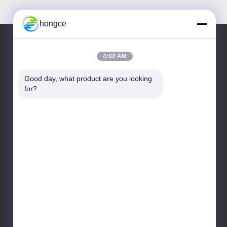
hongce
4:02 AM
ที่อยู่ของเรา
Good day, what product are you looking 
ที่อยู่ :
for?
เลขที่ 6-39 ฟาร์ม Yaogu หมู่บ้าน Shibi เลขที่ 3 ถนน
Shibi เขต Panyu กวางโจว
โทร:
86-18998460309