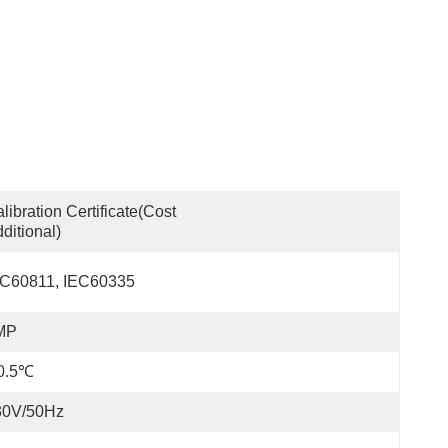
libration Certificate(cost 
ditional)
EC60811, IEC60335
MP
0.5℃
30V/50Hz