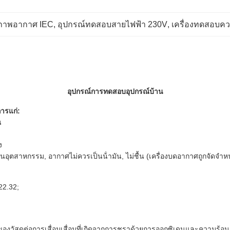
สภาพอากาศ IEC
, 
อุปกรณ์ทดสอบสายไฟฟ้า 230V
, 
เครื่องทดสอบคว
อุปกรณ์การทดสอบอุปกรณ์บ้าน
ารแก่:
น
ง
จนอุตสาหกรรม, อากาศไม่ควรเป็นน้ํามัน, ไม่ชื้น (เครื่องบดอากาศถูกจัดจําห
22.32;
สดุต่อการเสื่อมเสื่อมที่เกิดจากการชราด้วยการออกซิเดนและความร้อนการ