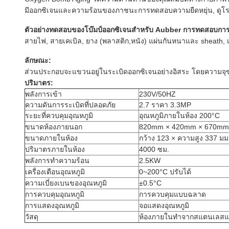
มีออกซิเจนและความร้อนของภาชนะการทดสอบความยืดหยุ่น, ดูโร
ตัวอย่างทดสอบของ
โบ๊มป์ออกซิเจนสําหรับ Aubber การทดสอบการ
สายไฟ, สายเคเบิล, ยาง (พลาสติก,หนัง) แผ่นกันหนาและ sheath, เช่
ลักษณะ:
ส่วนประกอบจะแขวนอยู่ในระเบิดออกซิเจนอย่างอิสระ โดยความจุข
ปริมาตร
:
พลังการเข้า
230V/50HZ
ความดันการระเบิดที่ปลอดภัย
2.7 ราคา 3.3MP
ระยะที่ควบคุมอุณหภูมิ
อุณหภูมิภายในห้อง 200°C
ขนาดห้องภายนอก
820mm × 420mm × 670mm
ขนาดภายในห้อง
กว้าง 123 × ความสูง 337 มม
ปริมาตรภายในห้อง
4000 ซม.
พลังการทําความร้อน
2.5KW
เครื่องเตือนอุณหภูมิ
0~200°C ปรับได้
ความเบี่ยงเบนของอุณหภูมิ
±0.5°C
การควบคุมอุณหภูมิ
การควบคุมแบบฉลาด
การแสดงอุณหภูมิ
จอแสดงอุณหภูมิ
วัสดุ
ห้องภายในทําจากสแตนเลสแล