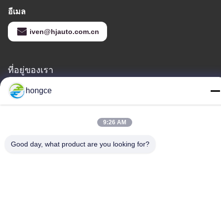
อีเมล
iven@hjauto.com.cn
ที่อยู่ของเรา
ที่อยู่ :
hongce
เลขที่ 6-39 ฟาร์ม Yaogu หมู่บ้าน Shibi เลขที่ 3 ถนน Shibi เขต
Panyu กวางโจว
9:26 AM
โทร:
Good day, what product are you looking for?
86-18998460309
นโยบายความเป็นส่วนตัว
|
แผนผังเว็บไซต์
จีนคุณภาพดี อุปกรณ์ทดสอบ IEC ผู้จัดหา. ลิขสิทธิ์ © -2026