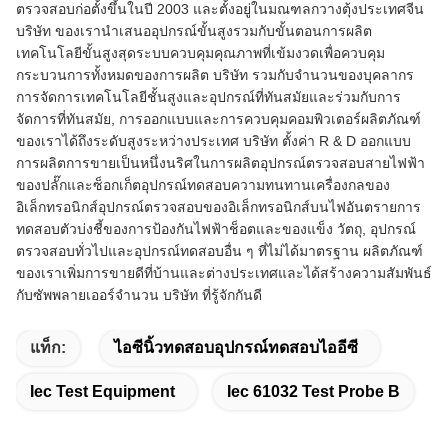
ตรวจสอบก่อตั้งขึ้นในปี 2003 และตั้งอยู่ในมณฑลกวางตุ้งประเทศจีน
บริษัท ของเรานำเสนออุปกรณ์ขั้นสูงรวมกับขั้นตอนการผลิต
เทคโนโลยีขั้นสูงสุดระบบควบคุมคุณภาพที่เข้มงวดเพื่อควบคุม
กระบวนการทั้งหมดของการผลิต
บริษัท รวมกับจำนวนของบุคลากร
การจัดการเทคโนโลยีชั้นสูงและอุปกรณ์ที่ทันสมัยและร่วมกับการ
จัดการที่ทันสมัย, การออกแบบและการควบคุมคอมพิวเตอร์ผลิตภัณฑ์
ของเราได้ถึงระดับสูงระหว่างประเทศ
บริษัท ตั้งค่า R & D ออกแบบ
การผลิตการขายเป็นหนึ่งนริศในการผลิตอุปกรณ์ตรวจสอบสายไฟฟ้า
ของปลั๊กและซ็อกเก็ตอุปกรณ์ทดสอบความทนทานเครื่องกลของ
อิเล็กทรอนิกส์อุปกรณ์ตรวจสอบของอิเล็กทรอนิกส์บนไฟอันตรายการ
ทดสอบตัวบ่งชี้ของการป้องกันไฟฟ้าช็อตและของแข็ง วัตถุ, อุปกรณ์
ตรวจสอบทั่วไปและอุปกรณ์ทดสอบอื่น ๆ ที่ไม่ได้มาตรฐาน
ผลิตภัณฑ์
ของเราเพิ่มการขายดีที่บ้านและต่างประเทศและได้สร้างความสัมพันธ์
กับซัพพลายเออร์จำนวน บริษัท ที่รู้จักกันดี
แท็ก:
ไอซีนิ้วทดสอบอุปกรณ์ทดสอบไออีซี
Iec Test Equipment
Iec 61032 Test Probe B