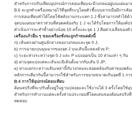
สำหรับการปรับเทียบอุปกรณ์การสอบเทียบจะมีวงกลมอยู่บนแผ่นมาต
B.6 จะถูกทำเครื่องหมายไว้ที่จุดที่ระบุโดยตัวชี้แบบลากเมื่อมีการสัม
การสอบเทียบทำได้โดยใช้พลังงานกระแทก 1 J ซึ่งสามารถทำได้ด้ว
จุดบนแผ่นมาตราส่วนที่สอดคล้องกับ 1 J จะได้รับโดยการให้องค์ประ
ดำเนินการจะทำซ้ำอย่างน้อย 10 ครั้งและจุด 1 J คือค่าเฉลี่ยของตัว
เครื่องแก้วอื่น ๆ ของเครื่องชั่งจะถูกกำหนดดังนี้
ก) เส้นตรงผ่านศูนย์กลางของวงกลมและจุด 0 J;
b) การฉายแบบมุมฉากของจุด J บนเส้นนี้แสดงด้วย P;
c) ระยะห่างระหว่างจุด 0 J และ P แบ่งออกเป็น 10 ส่วนเท่า ๆ กัน
d) ผ่านจุดแบ่งแต่ละเส้นจะมีเส้นตั้งฉากกับเส้น 0 JP;
e) ทางแยกระหว่างเส้นเหล่านี้กับวงกลมจะสอดคล้องกับค่าของพลังงา
หลักการเดียวกันนี้สามารถใช้สำหรับการขยายขนาดเกินจุดที่ 1
การ
B.4 การใช้อุปกรณ์สอบเทียบ
ค้อนสปริงที่จะปรับตั้งอยู่ในฐานปล่อยและใช้งานได้ 3 ครั้งโดยใช้
สำหรับการทำงานแต่ละครั้งส่วนประกอบที่โดดเด่นของค้อนสปริงที่จ
ทดสอบ