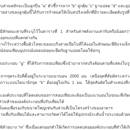
่วนหลักจะเป็นลูกปืน "a" ตัวชี้การลาก "b" ลูกตุ้ม "c" ฐานปลด "d" และอ
ายล่างของลูกตุ้มนี้ได้รับการกำหนดให้เป็นสปริงเหล็กที่มีรายละเอียดดังรูปที
่มีลักษณะตามที่ระบุไว้ในตารางที่ 1 สำหรับค่าพลังงานเท่ากับหรือน้อยก
รออกแบบที่แตกต่างกัน
วางไว้ระหว่างพื้นผิวโลหะของแบริ่งสายเปียโนที่โค้งงอในลักษณะที่มีแรงเล็ก ๆ
รณ์สอบเทียบอุปกรณ์ปลดปล่อยจะยึดกับฐานปลดโดยใช้สกรู
ประกอบ "g" ที่ได้รับการสอบเทียบซึ่งนำมาจากสปริงค้อนตามที่แสดงในรู
ากจุดระงับที่ตั้งอยู่ในระนาบแนวนอน 2000 มม. เหนือจุดที่สัมผัสระหว่างลู
สภาวะแบบไดนามิกจุด "k" ต้องอยู่ไม่เกิน 1 มม. ใต้จุดสัมผัสในตำแหน่งที่เ
"c" และองค์ประกอบที่โดดเด่นของการสอบเทียบจะต้องเป็นแนวนอนในขณะที่เก
บส่วนหัวขององค์ประกอบที่ปรับเทียบได้
่างมั่นคงเพื่อรองรับขนาดใหญ่เช่นกับส่วนที่เป็นโครงสร้างของอาคาร
ส่วนที่ปรับเทียบได้และสามารถวัดค่าได้โดยใช้อุปกรณ์ระดับน้ำประกอบด้วย
้ายบาง "m" ซึ่งเมื่อแตกออกทำให้เกิดการปลดปล่อยองค์ประกอบที่ทำให้เกิ