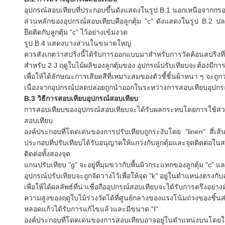
อุปกรณ์สอบเทียบที่ประกอบขึ้นดังแสดงในรูป B.1
นอกเหนือจากกรอบส
ส่วนหลักของอุปกรณ์สอบเทียบคือลูกตุ้ม "c" ดังแสดงในรูป B.2
ปล
ยึดติดกับลูกตุ้ม "c" ไว้อย่างเข้มงวด
รูป B.4 แสดงบางส่วนในขนาดใหญ่
ควรสังเกตว่าสปริงนี้ได้รับการออกแบบมาสำหรับการวัดค้อนสปริงที
สำหรับ 2 J ฤดูใบไม้ผลิของลูกตุ้มของ อุปกรณ์ปรับเทียบจะต้องมีกา
เพื่อให้ได้ลักษณะการเสียดสีที่เหมาะสมของตัวชี้ชิ้นผ้าหนา ๆ จะถูก
เนื่องจากอุปกรณ์ปลดปล่อยถูกนำออกในระหว่างการสอบเทียบอุปก
B.3 วิธีการสอบเทียบอุปกรณ์สอบเทียบ
การสอบเทียบของอุปกรณ์สอบเทียบจะได้รับผลกระทบโดยการใช้ส่วน
สอบเทียบ
องค์ประกอบที่โดดเด่นของการปรับเทียบถูกระงับโดย "linen" สี่เส้นจ
ประกอบที่ปรับเทียบได้รับอนุญาตให้แกว่งกับลูกตุ้มและจุดติดต่อใน
ติดต่อทั้งสองจุด
แกนปรับเทียบ "g" จะอยู่ที่มุมขวากับพื้นผิวกระแทกของลูกตุ้ม 
อุปกรณ์ปรับเทียบจะถูกจัดวางไว้เพื่อให้จุด "k" อยู่ในตำแหน่งตรงกั
เพื่อให้ได้ผลลัพธ์ที่น่าเชื่อถืออุปกรณ์สอบเทียบจะได้รับการตรึงอย
ความสูงของฤดูใบไม้ร่วงวัดได้ที่ศูนย์กลางของแรงโน้มถ่วงของชิ้น
หลอดแก้วได้รับการแก้ไขแล้วและมีขนาด "I"
องค์ประกอบที่โดดเด่นของการสอบเทียบอาจอยู่ในตำแหน่งบนโดยใช้ด