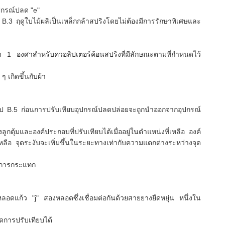
ุปกรณ์ปลด "e"
่ B.3
ฤดูใบไม้ผลิเป็นเหล็กกล้าสปริงโดยไม่ต้องมีการรักษาพิเศษและ
ว่า 1 องศาสำหรับควอลิปเตอร์ค้อนสปริงที่มีลักษณะตามที่กำหนดไว้
 เกิดขึ้นกับผ้า
ป B.5
ก่อนการปรับเทียบอุปกรณ์ปลดปล่อยจะถูกนำออกจากอุปกรณ์
กตุ้มและองค์ประกอบที่ปรับเทียบได้เมื่ออยู่ในตำแหน่งที่เหลือ
องค์
หลือ
จุดระงับจะเพิ่มขึ้นในระยะทางเท่ากับความแตกต่างระหว่างจุด
ิดการกระแทก
หลอดแก้ว "j" สองหลอดซึ่งเชื่อมต่อกันด้วยสายยางยืดหยุ่น
หนึ่งใน
ดการปรับเทียบได้