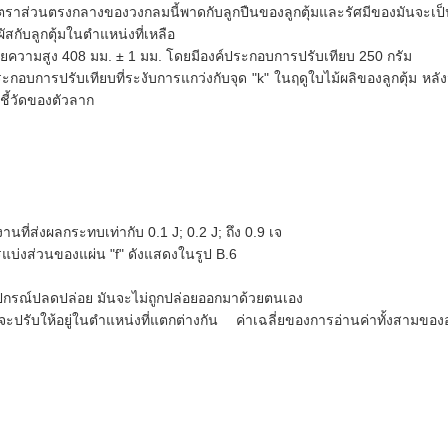
ราส่วนตรงกลางของวงกลมนี้พาดกับลูกปืนของลูกตุ้มและรัศมีของมันจะเป็
ผัสกับลูกตุ้มในตำแหน่งที่เหลือ
ยความสูง 408 มม. ± 1 มม. โดยมีองค์ประกอบการปรับเทียบ 250 กรัม
กอบการปรับเทียบที่ระงับการแกว่งกับจุด "k" ในฤดูใบไม้ผลิของลูกตุ้ม
หลั
ชี้วัดของตัวลาก
นที่ส่งผลกระทบเท่ากับ 0.1 J;
0.2 J;
ถึง 0.9 เจ
แบ่งส่วนของแผ่น "f" ดังแสดงในรูป B.6
อุปกรณ์ปลดปล่อย
มันจะไม่ถูกปล่อยออกมาด้วยตนเอง
ะปรับให้อยู่ในตำแหน่งที่แตกต่างกัน
ค่าเฉลี่ยของการอ่านค่าทั้งสามของ